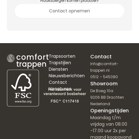
Haaksbergen komen plaatsen!
Contact opnemen
Trapsoorten
Contact
Trapstijlen
Info@comfort-
Diensten
trappen.nl
Nieuwsberichten
0512 – 545080
Contact
Showroom
Vacatures
De Boeg 10a
9206 BB Drachten
Nederland
Openingstijden
Maandag t/m
vrijdag van 08.00
-17.00 uur 2x per
maand koopavond