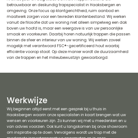
betrouwbaar en deskundig trapspecialist in Haaksbergen en
omgeving. Onze focus op klantgerichtheid, ruim aanbod en
maatwerk zorgen voor een tevreden klantenbestand. Wij werken
vanuit de filosofie dat uw woning niet alleen simpelweg een dak
boven uw hoofd is, maar een weergave is van uw persoonlijke
smaak en voorkeuren. Daarbij horen natuurlijk trappen die passen
binnen de sfeer en interieur van uw woning. Wij werken zoveel
mogelijk met verantwoord FSC®-gecertificeerd hout waarbij
efficiëntie voorop staat. Op deze manier wordt de duurzaamheid
van de trappen en het milieubewustzijn gewaarborgd.
Werkwijze
Wij beginnen altijd eerst met een gesprek bij u thuis in
Haaksbergen waarin onze specialisten in kaart brengen wat uw
wensen en voorkeuren zijn. Zo kunnen wij met u meedenken en u
van advies voorzien. Ook kunt u langskomen bij onze showroom
om inspiratie op te doen. Vervolgens wordt uw trap met de