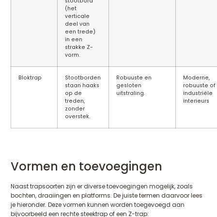
stootbord
(het
verticale
deel van
een trede)
in een
strakke Z-
vorm.
Bloktrap
Stootborden
Robuuste en
Moderne,
staan haaks
gesloten
robuuste of
op de
uitstraling.
industriële
treden,
interieurs
zonder
overstek.
Vormen en toevoegingen
Naast trapsoorten zijn er diverse toevoegingen mogelijk, zoals
bochten, draaiingen en platforms. De juiste termen daarvoor lees
je hieronder. Deze vormen kunnen worden toegevoegd aan
bijvoorbeeld een rechte steektrap of een Z-trap: