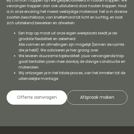
Bij Comfort Trappen zijn we gespecialiseerd in houten trappen. We
vervangen trappen dan ook uitsluitend door houten trappen. Hout
is in onze ervaring het meest veelzijdige materiaal: het is in diverse
soorten beschikbaar, van knetterhard tot licht en luchtig, en laat
zich uitstekend bewerken en afwerken.
Een trap op maat uit onze eigen werkplaats biedt je de
grootste flexibiliteit en zekerheid:
Alle vormen en afmetingen zijn mogelijk (binnen de ruimte
die je hebt). We adviseren je hier graag over.
We leveren duurzame topkwaliteit: jouw vervangende trap
gaat tientallen jaren mee dankzij de stevige constructie en
materialen.
Wij ontzorgen je in het totale proces, van het inmeten tot de
uiteindelijke montage.
Offerte aanvragen
Afspraak maken