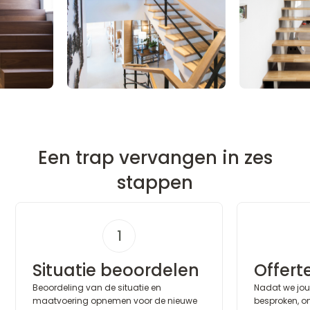
Een trap vervangen in zes
stappen
1
Situatie beoordelen
Offert
Beoordeling van de situatie en
Nadat we jo
maatvoering opnemen voor de nieuwe
besproken, on