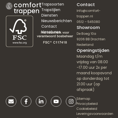
Trapsoorten
Contact
Trapstijlen
Info@comfort-
Diensten
trappen.nl
Nieuwsberichten
0512 – 545080
Contact
Showroom
Vacatures
De Boeg 10a
9206 BB Drachten
Nederland
Openingstijden
Maandag t/m
vrijdag van 08.00
-17.00 uur 2x per
maand koopavond
op donderdag tot
21.00 uur (op
afspraak)
Sitemap
Privacybeleid
Cookiebeleid
Leveringsvoorwaarden