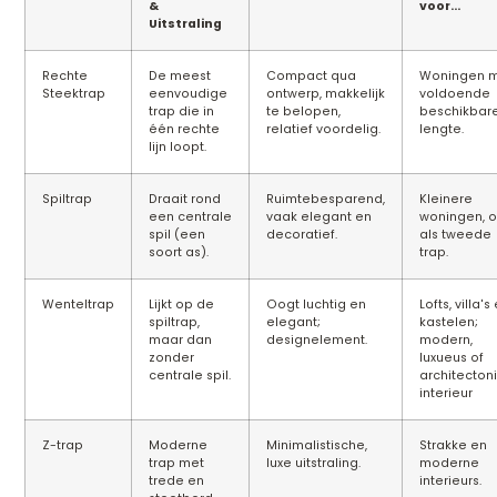
&
voor...
Uitstraling
Rechte
De meest
Compact qua
Woningen 
Steektrap
eenvoudige
ontwerp, makkelijk
voldoende
trap die in
te belopen,
beschikbar
één rechte
relatief voordelig.
lengte.
lijn loopt.
Spiltrap
Draait rond
Ruimtebesparend,
Kleinere
een centrale
vaak elegant en
woningen, o
spil (een
decoratief.
als tweede
soort as).
trap.
Wenteltrap
Lijkt op de
Oogt luchtig en
Lofts, villa's
spiltrap,
elegant;
kastelen;
maar dan
designelement.
modern,
zonder
luxueus of
centrale spil.
architecton
interieur
Z-trap
Moderne
Minimalistische,
Strakke en
trap met
luxe uitstraling.
moderne
trede en
interieurs.