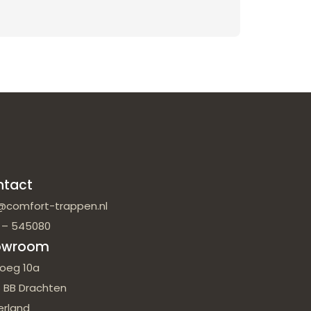
ntact
@comfort-trappen.nl
 – 545080
owroom
oeg 10a
 BB Drachten
erland