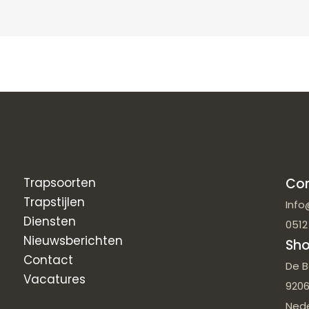
Trapsoorten
Co
Trapstijlen
Info
Diensten
0512
Nieuwsberichten
Sh
Contact
De B
Vacatures
9206
Ned