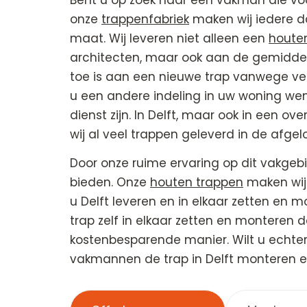
Bent u op zoek naar een vakman die voor
onze
trappenfabriek
maken wij iedere da
maat. Wij leveren niet alleen een
houte
architecten, maar ook aan de gemiddelde
toe is aan een nieuwe trap vanwege v
u een andere indeling in uw woning wen
dienst zijn. In Delft, maar ook in een 
wij al veel trappen geleverd in de afgel
Door onze ruime ervaring op dit vakgeb
bieden. Onze
houten trappen
maken wij 
u Delft leveren en in elkaar zetten en 
trap zelf in elkaar zetten en monteren d
kostenbesparende manier. Wilt u echter
vakmannen de trap in Delft monteren e