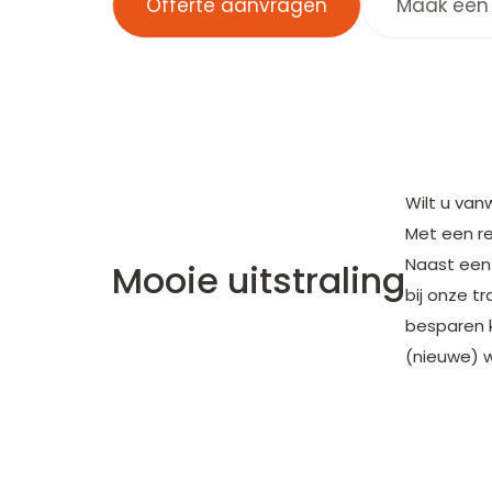
Offerte aanvragen
Maak een
Wilt u van
Met een re
Naast een 
Mooie uitstraling
bij onze t
besparen k
(nieuwe) w