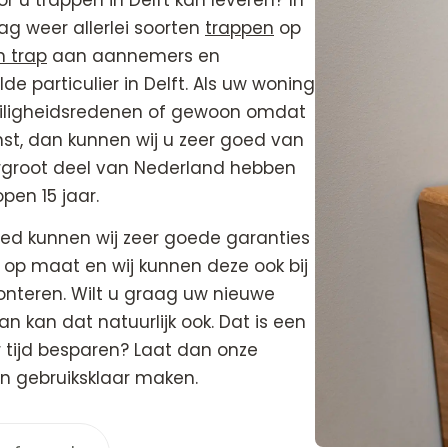
 u trappen in Delft kan leveren? In
g weer allerlei soorten
trappen
op
n trap
aan aannemers en
 particulier in Delft. Als uw woning
eiligheidsredenen of gewoon omdat
st, dan kunnen wij u zeer goed van
overgroot deel van Nederland hebben
open 15 jaar.
ied kunnen wij zeer goede garanties
op maat en wij kunnen deze ook bij
monteren. Wilt u graag uw nieuwe
an kan dat natuurlijk ook. Dat is een
 tijd besparen? Laat dan onze
n gebruiksklaar maken.