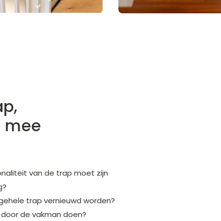
ap,
g mee
onaliteit van de trap moet zijn
g?
e gehele trap vernieuwd worden?
dit door de vakman doen?