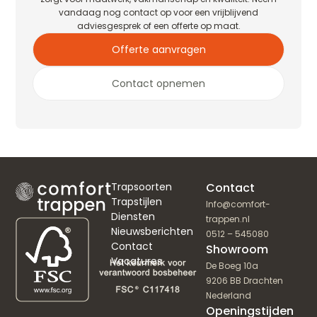
vandaag nog contact op voor een vrijblijvend
adviesgesprek of een offerte op maat.
Offerte aanvragen
Contact opnemen
Trapsoorten
Contact
Trapstijlen
Info@comfort-
Diensten
trappen.nl
Nieuwsberichten
0512 – 545080
Contact
Showroom
Vacatures
De Boeg 10a
9206 BB Drachten
Nederland
Openingstijden