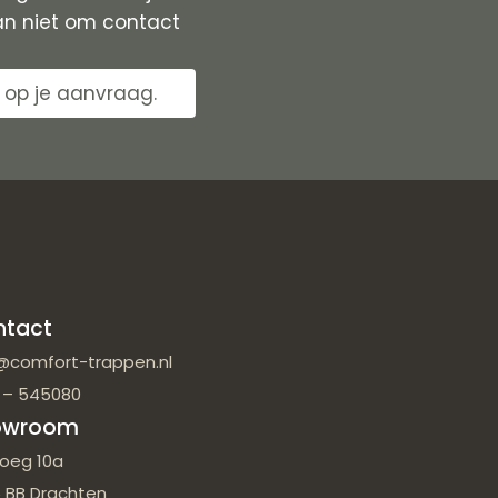
an niet om contact
 op je aanvraag.
ntact
@comfort-trappen.nl
 – 545080
owroom
oeg 10a
 BB Drachten