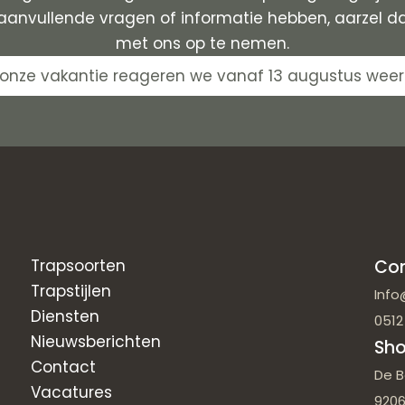
 aanvullende vragen of informatie hebben, aarzel d
met ons op te nemen.
onze vakantie reageren we vanaf 13 augustus weer
Trapsoorten
Co
Trapstijlen
Info
Diensten
0512
Nieuwsberichten
Sh
Contact
De B
Vacatures
9206