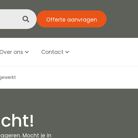
Offerte aanvragen
Over ons
Contact
tgewerkt
Binnen één
cht!
ageren. Mocht je in